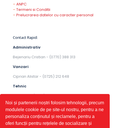
–
ANPC
–
Termeni si Conditii
–
Prelucrarea datelor cu caracter personal
Contact Rapid:
Administrativ
Bejenariu Cristian -
(0770) 388 313
Vanzari
Ciprian Alistar - ‭
(0725) 212 648
Tehnic
Pal Iulian - ‭
(0725) 212 649
Noi și partenerii noștri folosim tehnologii, precum
modulele cookie de pe site-ul nostru, pentru a ne
personaliza conținutul și reclamele, pentru a
oferi funcții pentru rețelele de socializare și