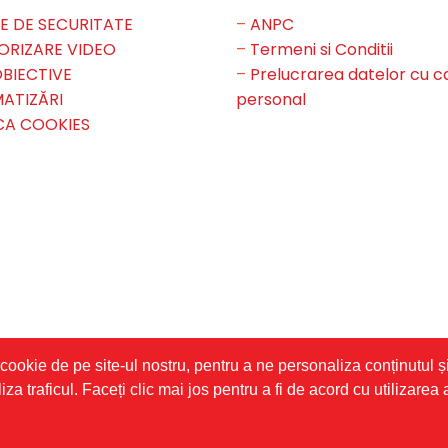
E DE SECURITATE
–
ANPC
ORIZARE VIDEO
–
Termeni si Conditii
BIECTIVE
–
Prelucrarea datelor cu c
ATIZĂRI
personal
CA COOKIES
cookie de pe site-ul nostru, pentru a ne personaliza conținutul ș
iza traficul. Faceți clic mai jos pentru a fi de acord cu utilizarea
eserved | Powered by
WordPress