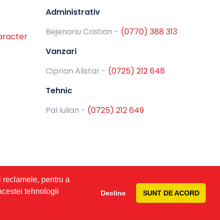
Administrativ
Bejenariu Cristian -
(0770) 388 313
aracter
Vanzari
Ciprian Alistar - ‭
(0725) 212 648
Tehnic
Pal Iulian - ‭
(0725) 212 649
i reclamele, pentru a
 acestei tehnologii
Decline
SUNT DE ACORD