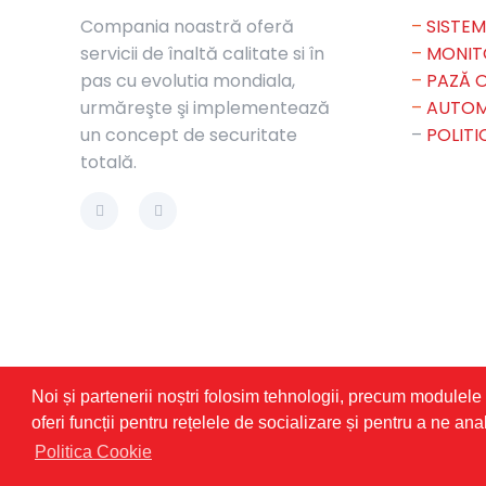
Compania noastră oferă
–
SISTEM
servicii de înaltă calitate si în
–
MONIT
pas cu evolutia mondiala,
–
PAZĂ O
urmăreşte şi implementează
–
AUTOM
un concept de securitate
–
POLITI
totală.
Noi și partenerii noștri folosim tehnologii, precum modulele 
oferi funcții pentru rețelele de socializare și pentru a ne anal
© 2026 Betheme by
Muffin group
| All Rights R
Politica Cookie