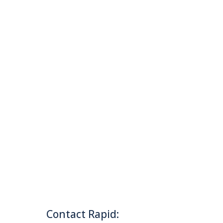
a accesului în anumite zone ale
Contact Rapid: