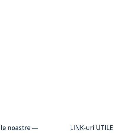
Reglementare
obiectivului.
Cere Oferta
iile noastre —
LINK-uri UTILE