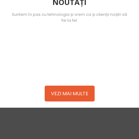
NOUTĂȚI
Suntem în pas cu tehnologia și vrem ca și clienții noștri să
fie la fel.
SOS Admin
at
March 9, 2018
0
SOS Admin
at
October 30, 2017
0
Protejează-ti valorile
Supraveghere video obligatorie pentru Statii ITP
VEZI MAI MULTE