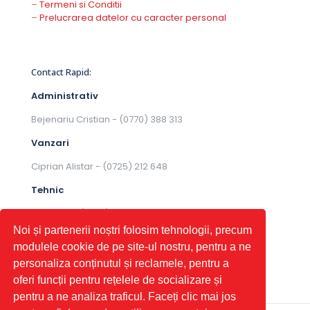
–
Termeni si Conditii
–
Prelucrarea datelor cu caracter personal
Contact Rapid:
Administrativ
Bejenariu Cristian -
(0770) 388 313
Vanzari
Ciprian Alistar - ‭
(0725) 212 648
Tehnic
Pal Iulian - ‭
(0725) 212 649
Noi și partenerii noștri folosim tehnologii, precum
modulele cookie de pe site-ul nostru, pentru a ne
personaliza conținutul și reclamele, pentru a
oferi funcții pentru rețelele de socializare și
pentru a ne analiza traficul. Faceți clic mai jos