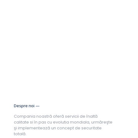
Orice litigiu apărut în legătură cu utilizarea acestui serviciu
va fi rezolvat pe cale amiabilă. În cazul în care nu s-a
reușit stingerea conflictului pe cale amiabilă, competența
revine instanțelor de judecată române. Fiind de acord cu
acești Termeni și Condiții, clientul își asumă în totalitate
aceste riscuri.
Despre noi —
Compania noastră oferă servicii de înaltă
calitate si în pas cu evolutia mondiala, urmăreşte
şi implementează un concept de securitate
totală.