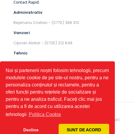
Contact Rapid:
Administrativ
Bejenariu Cristian -
(0770) 388 313
Vanzari
Ciprian Alistar - ‭
(0725) 212 648
Tehnic
Pal Iulian - ‭
(0725) 212 649
Noi și partenerii noștri folosim tehnologii, precum
modulele cookie de pe site-ul nostru, pentru a ne
personaliza conținutul și reclamele, pentru a
oferi funcții pentru rețelele de socializare și
pentru a ne analiza traficul. Faceți clic mai jos
pentru a fi de acord cu utilizarea acestei
tehnologii
Politica Cookie
© 2026 Betheme by
Muffin group
| All Rights Reserved |
Powered by
WordPress
Decline
SUNT DE ACORD