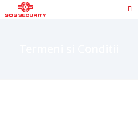
Termeni si Conditii
Condiții generale de utilizare
Utilizarea site-ului www.sos-security.ro (denumit în
continuare “site”) presupune acceptarea în totalitate a
termenilor și condițiilor expuse mai jos. În momentul în
care accesează sau utilizează acest site, utilizatorii sunt
obligați să accepte de facto termenii și condițiile de
utilizare. Neacceptarea acestor termeni și condiții atrage